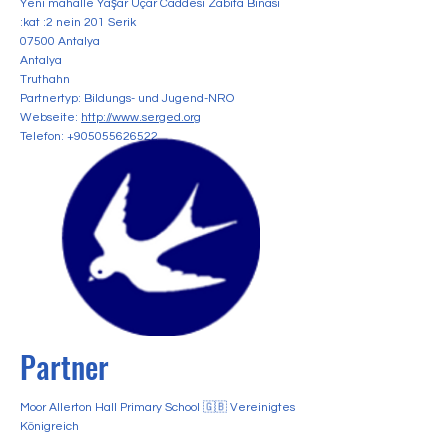
Yeni mahalle Yaşar Uçar Caddesi Zabıta Binası
:kat :2 nein 201 Serik
07500 Antalya
Antalya
Truthahn
Partnertyp: Bildungs- und Jugend-NRO
Webseite:
http://www.serged.org
Telefon:
+905055626522
Partner
Moor Allerton Hall Primary School 🇬🇧 Vereinigtes
Königreich