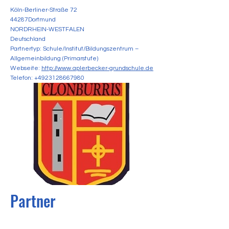
Köln-Berliner-Straße 72
44287Dortmund
NORDRHEIN-WESTFALEN
Deutschland
Partnertyp: Schule/Institut/Bildungszentrum –
Allgemeinbildung (Primarstufe)
Webseite:
http://www.aplerbecker-grundschule.de
Telefon:
+4923128667980
Partner
Unsere Liebe Frau, Königin der Apostel NS 🇮🇪